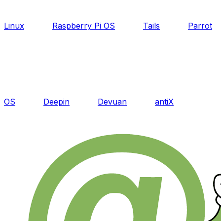
Linux
Raspberry Pi OS
Tails
Parrot
OS
Deepin
Devuan
antiX