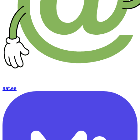
aat.ee