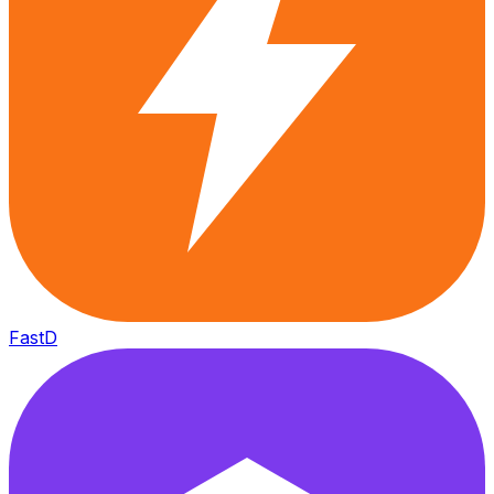
FastD