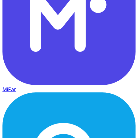
MiFar