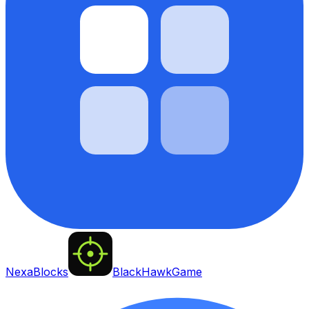
NexaBlocks
BlackHawkGame