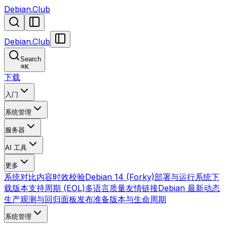
Debian.Club
Debian.Club
Search
⌘
K
下载
入门
系统管理
服务器
AI 工具
更多
系统对比
内容时效校验
Debian 14 (Forky)
部署与运行
系统下
载
版本支持周期 (EOL)
多语言质量
友情链接
Debian 最新动态
生产观测与回归面板
发布准备
版本与生命周期
系统管理