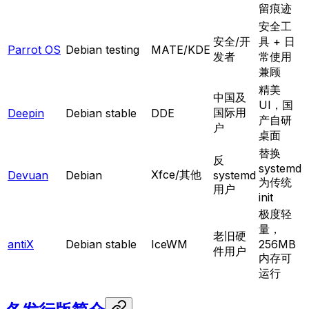
留痕迹
安全工
安全/开
具 + 日
Parrot OS
Debian testing
MATE/KDE
发者
常使用
兼顾
精美
中国及
UI，国
国际用
Deepin
Debian stable
DDE
产自研
户
桌面
替换
反
systemd
Xfce/其他
Devuan
Debian
systemd
为传统
用户
init
极度轻
量，
老旧硬
antiX
Debian stable
IceWM
256MB
件用户
内存可
运行