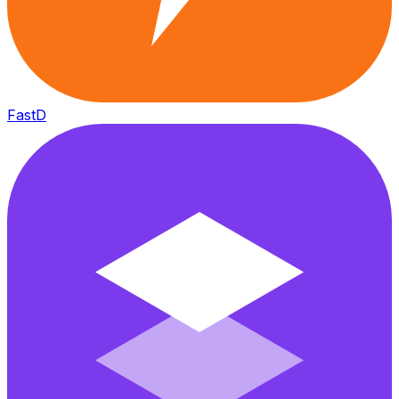
FastD