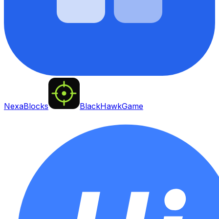
NexaBlocks
BlackHawkGame