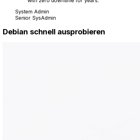
with zero downtime for years.
”
System Admin
Senior SysAdmin
Debian schnell ausprobieren