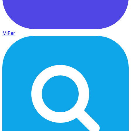
MiFar