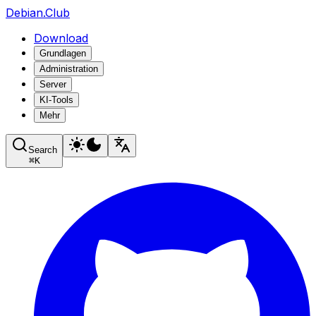
Debian.Club
Download
Grundlagen
Administration
Server
KI-Tools
Mehr
Search
⌘
K