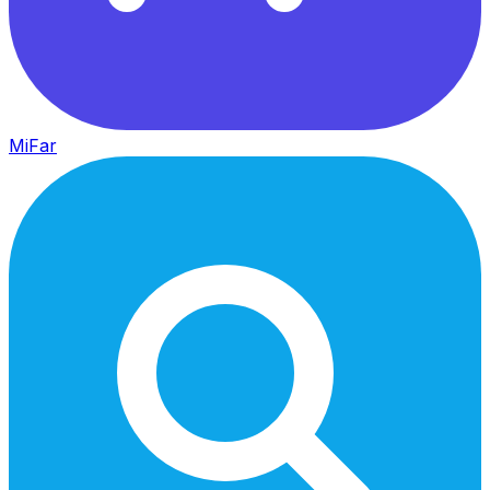
MiFar