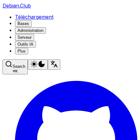
Debian.Club
Téléchargement
Bases
Administration
Serveur
Outils IA
Plus
Search
⌘
K