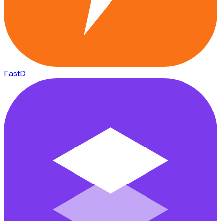
FastD