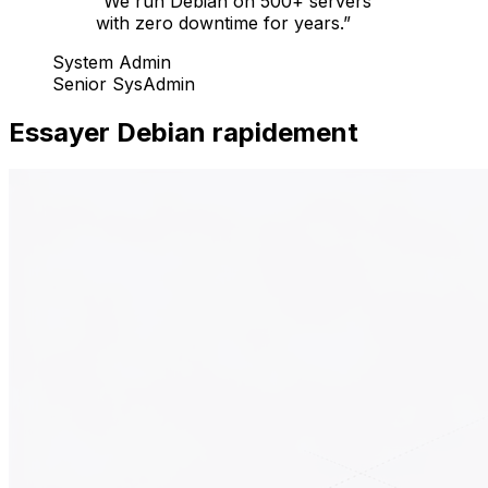
“
We run Debian on 500+ servers
with zero downtime for years.
”
System Admin
Senior SysAdmin
Essayer Debian rapidement