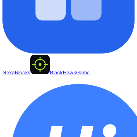
NexaBlocks
BlackHawkGame