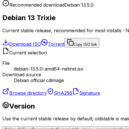
Recommended download
Debian 13.5.0
Debian 13 Trixie
Current stable release, recommended for most installs
·
N
Download ISO
Torrent
Copy ISO link
Current selection
File
debian-13.5.0-amd64-netinst.iso
Download source
Debian official cdimage
Browse directory
SHA256
Signature
Version
Use the current stable release by default; oldstable is mai