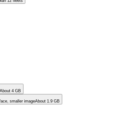
ian 12 fleets
About 4 GB
rface, smaller image
About 1.9 GB