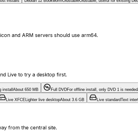
st installs
Debian 12 Bookworm
Oldstable
Oldstable, useful for existing Deb
licon and ARM servers should use arm64.
nd Live to try a desktop first.
install
About 650 MB
Full DVD
For offline install, only DVD 1 is needed
Live XFCE
Lighter live desktop
About 3.6 GB
Live standard
Text inte
y from the central site.