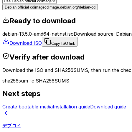
Debian official cdimage
cdimage.debian.org/debian-cd
Ready to download
debian-13.5.0-amd64-netinst.iso
Download source
:
Debian 
Download ISO
Copy ISO link
Verify after download
Download the ISO and SHA256SUMS, then run the check
sha256sum -c SHA256SUMS
Next steps
Create bootable media
Installation guide
Download guide
デプロイ