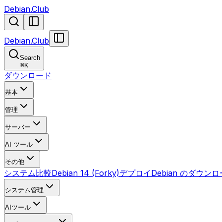
Debian.Club
Debian.Club
Search
⌘
K
ダウンロード
基本
管理
サーバー
AI ツール
その他
システム比較
Debian 14 (Forky)
デプロイ
Debian のダウン
システム管理
AIツール