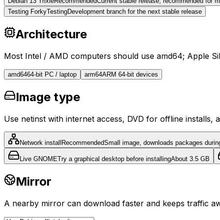
Debian 13 Trixie
Recommended
Current stable release, recommended for mo
Testing Forky
Testing
Development branch for the next stable release
Architecture
Most Intel / AMD computers should use amd64; Apple Si
amd64
64-bit PC / laptop
arm64
ARM 64-bit devices
Image type
Use netinst with internet access, DVD for offline installs, a
Network install
Recommended
Small image, downloads packages during 
Live GNOME
Try a graphical desktop before installing
About 3.5 GB
Mirror
A nearby mirror can download faster and keeps traffic awa