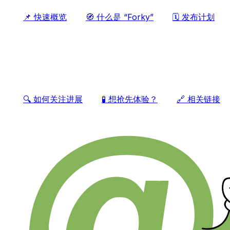
📌 快速概览
🧭 什么是 “Forky”
🗓️ 发布计划
🔍 如何关注进展
🧪 想抢先体验？
🔗 相关链接