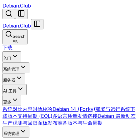
Debian.Club
Debian.Club
Search
⌘
K
下载
入门
系统管理
服务器
AI 工具
更多
系统对比
内容时效校验
Debian 14 (Forky)
部署与运行
系统下
载
版本支持周期 (EOL)
多语言质量
友情链接
Debian 最新动态
生产观测与回归面板
发布准备
版本与生命周期
系统管理