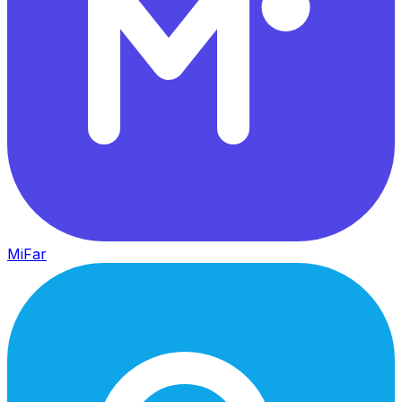
MiFar