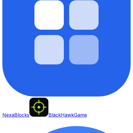
NexaBlocks
BlackHawkGame