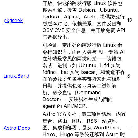
开放、快速的跨发行版 Linux 软件包
搜索引擎，覆盖 Debian、Ubuntu、
Fedora、Alpine、Arch，提供跨发行
pkgseek
12
版版本对比、依赖关系、文件反查和
OSV CVE 安全信息，并开放免费 API
与数据导出。
可验证、带出处的跨发行版 Linux 命
令行知识库，面向人类与 AI。专治 AI
在终端最常见的两类幻觉——装错包
名或二进制（如 Ubuntu 上 fd 实为
fdfind、bat 实为 batcat）和编造不存
Linux.Band
8
在的参数；每条事实都附来源与核对
日期，并提供包名↔真实二进制解
析、命令查错（Command
Doctor）、安装脚本生成与面向
agent 的 API/MCP。
Astro 官方文档，覆盖项目结构、内容
集合、路由、图片、RSS、站点地
图、集成和部署，是从 WordPress、
Astro Docs
—
Hexo、Hugo 等系统迁移到 Astro 时