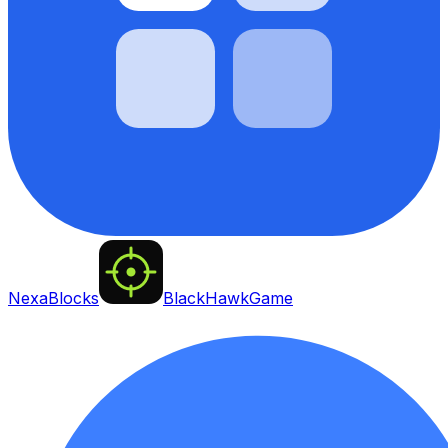
NexaBlocks
BlackHawkGame