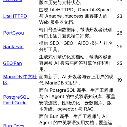
版本历史与支持状态。
围绕 LiteHTTPD、OpenLiteSpeed
与 Apache .htaccess 兼容能力的
LiteHTTPD
23
Web 服务器文档。
端口号查询数据库，帮助开发者识别
PortCyou
26
端口用途并避免端口冲突。
提供 SEO、GEO、AIEO 报告与排名
Rank.Fan
26
分析工具。
生成式引擎优化文档站，帮助内容更
容易被 AI 搜索与问答引擎信任和引
GEO.Fan
25
用。
MariaDB 中文社
面向新手、AI 开发者与云上用户的现
19
区
代 MariaDB 知识库。
面向 PostgreSQL 新手、生产工程师
与 AI Agent 的中英双语知识库，覆盖
PostgreSQL
—
Field Guide
安装连接、性能优化、云数据库、版
本升级、pgvector 与 RAG。
面向 Bun 新手、生产工程师与 AI
Agent 的中英双语实用文档，覆盖运
Bun Docs
—