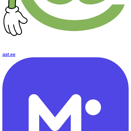
aat.ee