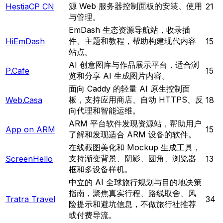
源 Web 服务器控制面板的安装、使用
HestiaCP CN
21
与管理。
EmDash 生态资源导航站，收录插
件、主题和教程，帮助构建现代内容
HiEmDash
15
站点。
AI 创意图库与作品展示平台，适合浏
P.Cafe
15
览和分享 AI 生成图片内容。
面向 Caddy 的轻量 AI 原生控制面
板，支持应用商店、自动 HTTPS、反
Web.Casa
18
向代理和智能运维。
ARM 平台软件发现资源站，帮助用户
App on ARM
15
了解和发现适合 ARM 设备的软件。
在线截图美化和 Mockup 生成工具，
支持渐变背景、阴影、圆角、浏览器
ScreenHello
13
框和多设备样机。
中立的 AI 全球旅行规划与目的地决策
指南，聚焦真实行程、路线取舍、风
Tratra Travel
34
险提示和避坑信息，不做旅行社推荐
或付费导流。