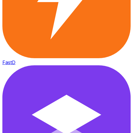
FastD