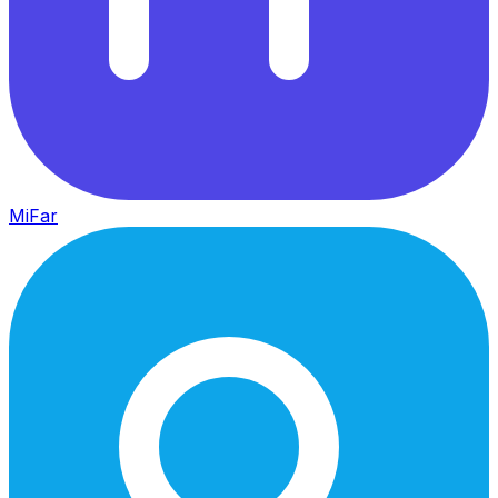
MiFar