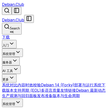
Debian.Club
Debian.Club
Search
⌘
K
下载
入门
系统管理
服务器
AI 工具
更多
系统对比
内容时效校验
Debian 14 (Forky)
部署与运行
系统下
载
版本支持周期 (EOL)
多语言质量
友情链接
Debian 最新动态
生产观测与回归面板
发布准备
版本与生命周期
系统管理