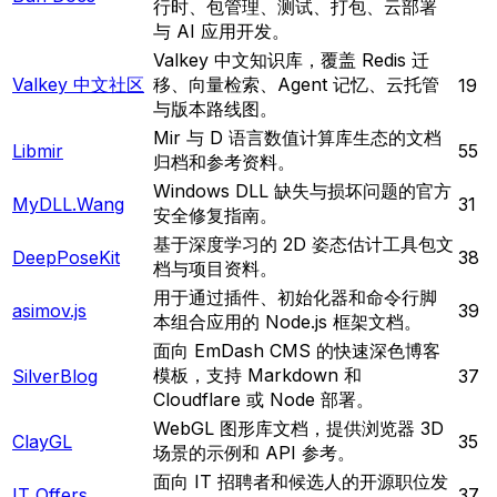
行时、包管理、测试、打包、云部署
与 AI 应用开发。
Valkey 中文知识库，覆盖 Redis 迁
Valkey 中文社区
移、向量检索、Agent 记忆、云托管
19
与版本路线图。
Mir 与 D 语言数值计算库生态的文档
Libmir
55
归档和参考资料。
Windows DLL 缺失与损坏问题的官方
MyDLL.Wang
31
安全修复指南。
基于深度学习的 2D 姿态估计工具包文
DeepPoseKit
38
档与项目资料。
用于通过插件、初始化器和命令行脚
asimov.js
39
本组合应用的 Node.js 框架文档。
面向 EmDash CMS 的快速深色博客
模板，支持 Markdown 和
SilverBlog
37
Cloudflare 或 Node 部署。
WebGL 图形库文档，提供浏览器 3D
ClayGL
35
场景的示例和 API 参考。
面向 IT 招聘者和候选人的开源职位发
IT Offers
37