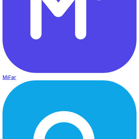
MiFar