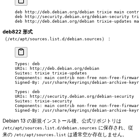
deb http://deb.debian.org/debian trixie main contr
deb http://security.debian.org/debian-security tri
deb http://deb.debian.org/debian trixie-updates ma
deb822 形式
（
）：
/etc/apt/sources.list.d/debian.sources
Types: deb
URIs: http://deb.debian.org/debian
Suites: trixie trixie-updates
Components: main contrib non-free non-free-firmwar
Signed-By: /usr/share/keyrings/debian-archive-keyr
Types: deb
URIs: http://security.debian.org/debian-security
Suites: trixie-security
Components: main contrib non-free non-free-firmwar
Signed-By: /usr/share/keyrings/debian-archive-keyr
Debian 13 の新規インストール後、公式リポジトリは
に保存され、従
/etc/apt/sources.list.d/debian.sources
来の
は通常空か存在しません。
/etc/apt/sources.list