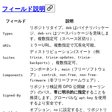
フィールド説明
フィールド
説明
リポジトリタイプ。
はバイナリパッケー
deb
ジ、
はソースパッケージを意味しま
deb-src
Types
す。複数指定可（スペース区切り）。
ミラーURL。複数指定で冗長化可能。
URIs
ディストリビューション/スイート（例:
、
、
trixie
trixie-updates
trixie-
Suites
）。複数指定可。
backports
コンポーネント。
（フリーソフトウェ
main
ア）、
、
、
contrib
non-free
non-free-
Components
（非フリーファームウェア）。
firmware
リポジトリ検証用 GPG 公開鍵（キーリン
グ）のパス。
常に明示的に指定
することを
Signed-By
推奨します。グローバルな
を使用
apt-key
するより安全です。
オプション。
に設定すると、リポジトリ
no