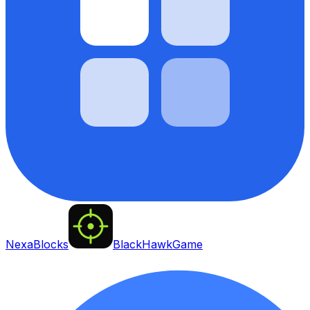
NexaBlocks
BlackHawkGame