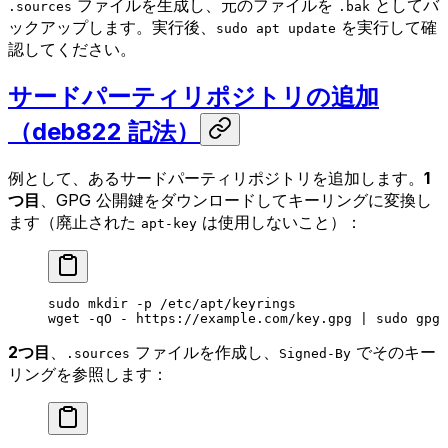
ファイルを生成し、元のファイルを
としてバ
.sources
.bak
ックアップします。実行後、
を実行して確
sudo apt update
認してください。
サードパーティリポジトリの追加
（deb822 記法）
例として、あるサードパーティリポジトリを追加します。
1
つ目
、GPG 公開鍵をダウンロードしてキーリングに変換し
ます（廃止された
は使用しないこと）：
apt-key
sudo
 mkdir
 -p
 /etc/apt/keyrings
wget
 -qO
 -
 https://example.com/key.gpg
 |
 sudo
 gpg
 
2つ目
、
ファイルを作成し、
でそのキー
.sources
Signed-By
リングを参照します：