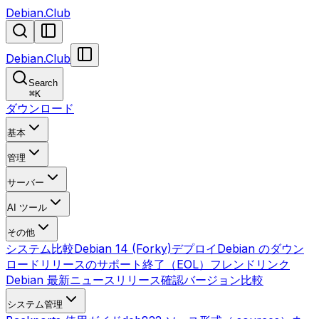
Debian.Club
Debian.Club
Search
⌘
K
ダウンロード
基本
管理
サーバー
AI ツール
その他
システム比較
Debian 14 (Forky)
デプロイ
Debian のダウン
ロード
リリースのサポート終了（EOL）
フレンドリンク
Debian 最新ニュース
リリース確認
バージョン比較
システム管理