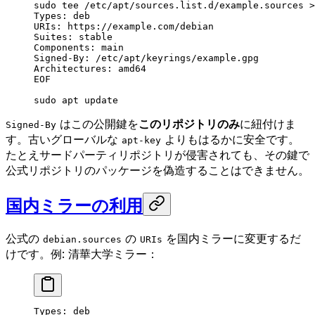
sudo
 tee
 /etc/apt/sources.list.d/example.sources
 >
Types: deb
URIs: https://example.com/debian
Suites: stable
Components: main
Signed-By: /etc/apt/keyrings/example.gpg
Architectures: amd64
EOF
sudo
 apt
 update
はこの公開鍵を
このリポジトリのみ
に紐付けま
Signed-By
す。古いグローバルな
よりもはるかに安全です。
apt-key
たとえサードパーティリポジトリが侵害されても、その鍵で
公式リポジトリのパッケージを偽造することはできません。
国内ミラーの利用
公式の
の
を国内ミラーに変更するだ
debian.sources
URIs
けです。例: 清華大学ミラー：
Types: deb