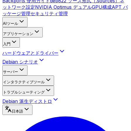
Backports 使用ガイド
deb822 ソース形式（.sources）
ネ
ットワーク設定
NVIDIA Optimus デュアルGPU構成
APT パ
ッケージ管理
セキュリティ管理
AIツール
アプリケーション
入門
ハードウェアとドライバー
Debian シナリオ
サーバー
インタラクティブツール
トラブルシューティング
Debian 派生ディストロ
日本語