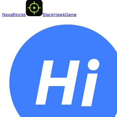
NexaBlocks
BlackHawkGame