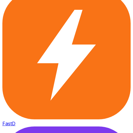
FastD