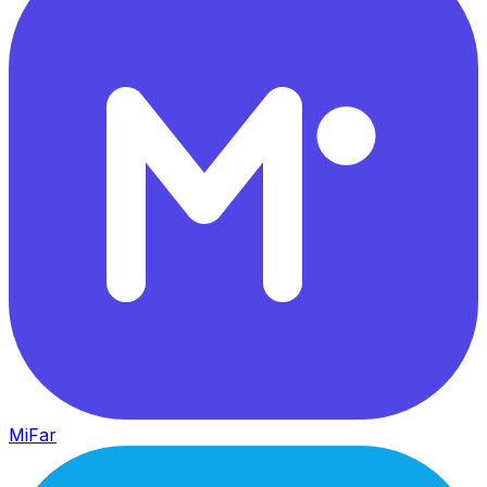
MiFar