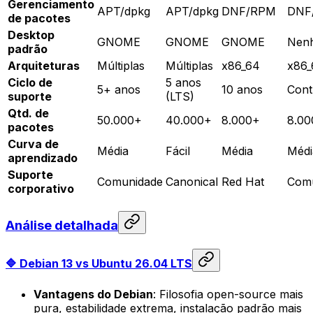
Gerenciamento
APT/dpkg
APT/dpkg
DNF/RPM
DNF
de pacotes
Desktop
GNOME
GNOME
GNOME
Nen
padrão
Arquiteturas
Múltiplas
Múltiplas
x86_64
x86_
Ciclo de
5 anos
5+ anos
10 anos
Cont
suporte
(LTS)
Qtd. de
50.000+
40.000+
8.000+
8.00
pacotes
Curva de
Média
Fácil
Média
Médi
aprendizado
Suporte
Comunidade
Canonical
Red Hat
Com
corporativo
Análise detalhada
🔷 Debian 13 vs Ubuntu 26.04 LTS
Vantagens do Debian
: Filosofia open-source mais
pura, estabilidade extrema, instalação padrão mais