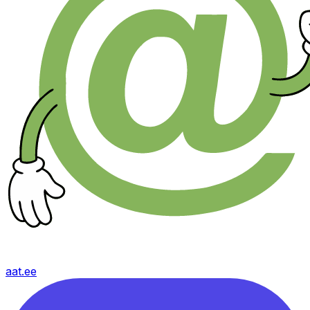
aat.ee