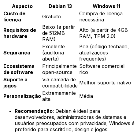
Aspecto
Debian 13
Windows 11
Custo de
Compra de licença
Gratuito
licença
necessária
Baixo (a partir
Requisitos de
Alto (a partir de 4GB
de 512MB
hardware
RAM, TPM 2.0)
RAM)
Excelente
Boa (código fechado,
Segurança
(auditoria
atualizações
aberta)
frequentes)
Ecossistema
Principalmente
Software comercial
de software
open-source
rico
Suporte a
Via camada de
Melhor suporte nativo
jogos
compatibilidade
Extremamente
Personalização
Média
alta
Recomendação
: Debian é ideal para
desenvolvedores, administradores de sistemas e
usuários preocupados com privacidade; Windows é
preferido para escritório, design e jogos.