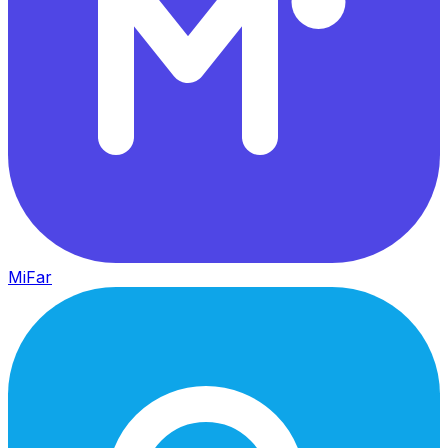
MiFar