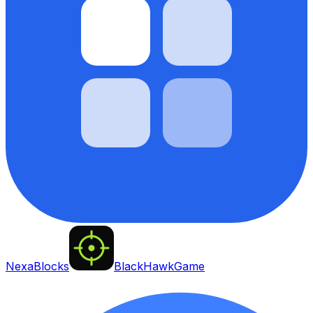
NexaBlocks
BlackHawkGame