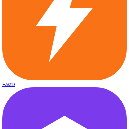
FastD