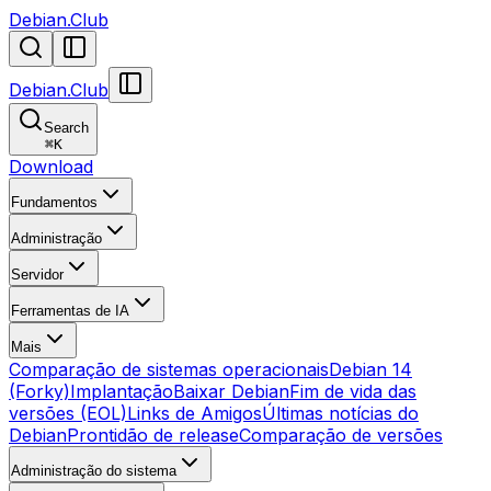
Debian.Club
Debian.Club
Search
⌘
K
Download
Fundamentos
Administração
Servidor
Ferramentas de IA
Mais
Comparação de sistemas operacionais
Debian 14
(Forky)
Implantação
Baixar Debian
Fim de vida das
versões (EOL)
Links de Amigos
Últimas notícias do
Debian
Prontidão de release
Comparação de versões
Administração do sistema