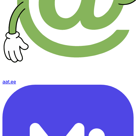
aat.ee