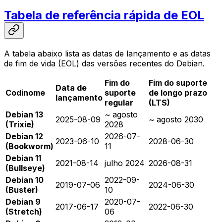
Tabela de referência rápida de EOL
A tabela abaixo lista as datas de lançamento e as datas
de fim de vida (EOL) das versões recentes do Debian.
Fim do
Fim do suporte
Data de
Codinome
suporte
de longo prazo
lançamento
regular
(LTS)
Debian 13
~ agosto
2025-08-09
~ agosto 2030
(Trixie)
2028
Debian 12
2026-07-
2023-06-10
2028-06-30
(Bookworm)
11
Debian 11
2021-08-14
julho 2024
2026-08-31
(Bullseye)
Debian 10
2022-09-
2019-07-06
2024-06-30
(Buster)
10
Debian 9
2020-07-
2017-06-17
2022-06-30
(Stretch)
06