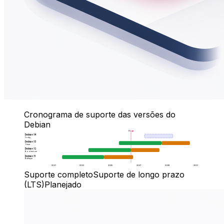
Cronograma de suporte das versões do
Debian
Hoje
Debian 14
Forky
Debian 13
Trixie
Debian 12
Bookworm
Debian 11
Bullseye
2021
2023
2025
2027
2029
2031
Suporte completo
Suporte de longo prazo
(LTS)
Planejado