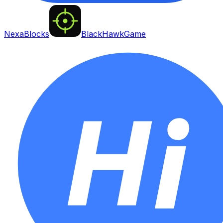
NexaBlocks
BlackHawkGame