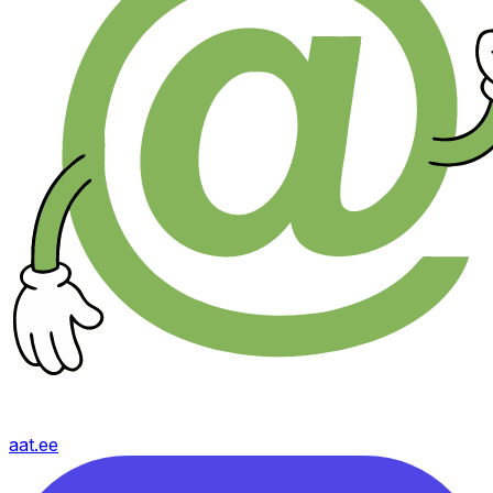
aat.ee