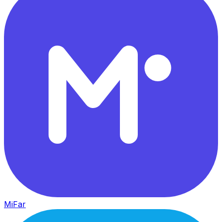
MiFar