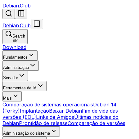
Debian.Club
Debian.Club
Search
⌘
K
Download
Fundamentos
Administração
Servidor
Ferramentas de IA
Mais
Comparação de sistemas operacionais
Debian 14
(Forky)
Implantação
Baixar Debian
Fim de vida das
versões (EOL)
Links de Amigos
Últimas notícias do
Debian
Prontidão de release
Comparação de versões
Administração do sistema