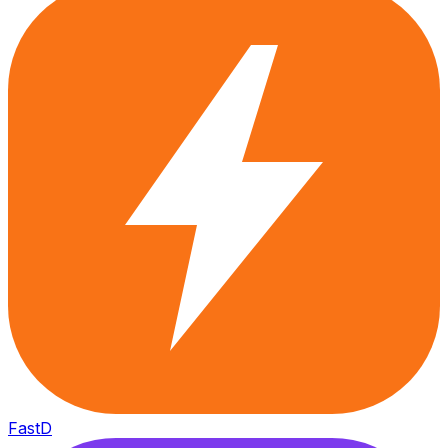
FastD