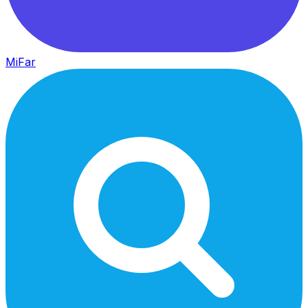
MiFar