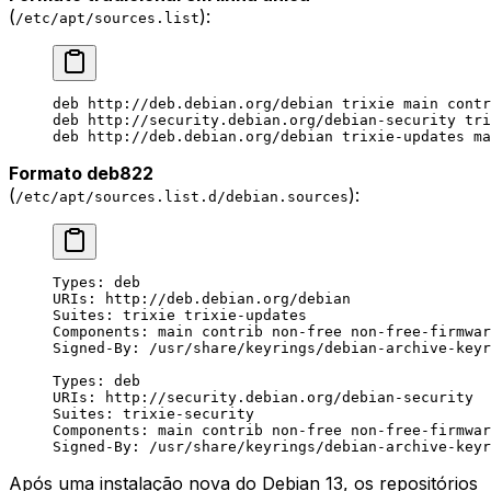
(
):
/etc/apt/sources.list
deb http://deb.debian.org/debian trixie main contr
deb http://security.debian.org/debian-security tri
deb http://deb.debian.org/debian trixie-updates ma
Formato deb822
(
):
/etc/apt/sources.list.d/debian.sources
Types: deb
URIs: http://deb.debian.org/debian
Suites: trixie trixie-updates
Components: main contrib non-free non-free-firmwar
Signed-By: /usr/share/keyrings/debian-archive-keyr
Types: deb
URIs: http://security.debian.org/debian-security
Suites: trixie-security
Components: main contrib non-free non-free-firmwar
Signed-By: /usr/share/keyrings/debian-archive-keyr
Após uma instalação nova do Debian 13, os repositórios