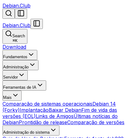
Debian.Club
Debian.Club
Search
⌘
K
Download
Fundamentos
Administração
Servidor
Ferramentas de IA
Mais
Comparação de sistemas operacionais
Debian 14
(Forky)
Implantação
Baixar Debian
Fim de vida das
versões (EOL)
Links de Amigos
Últimas notícias do
Debian
Prontidão de release
Comparação de versões
Administração do sistema