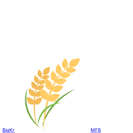
BigKr
MF8