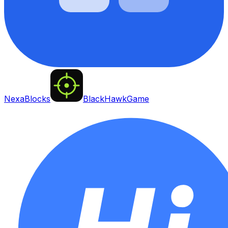
NexaBlocks
BlackHawkGame