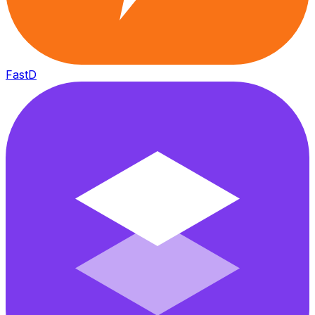
FastD