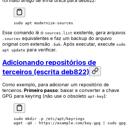
formato antigo de linha única para deb822:
sudo
 apt
 modernize-sources
Esse comando lê o
existente, gera arquivos
sources.list
equivalentes e faz um backup do arquivo
.sources
original com extensão
. Após executar, execute
.bak
sudo
para verificar.
apt update
Adicionando repositórios de
terceiros (escrita deb822)
Como exemplo, para adicionar um repositório de
terceiros.
Primeiro passo
: baixar e converter a chave
GPG para keyring (não use o obsoleto
):
apt-key
sudo
 mkdir
 -p
 /etc/apt/keyrings
wget
 -qO
 -
 https://example.com/key.gpg
 |
 sudo
 gpg
 