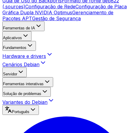
Guia de Uso do Backports
Formato de fonte deb822
(.sources)
Configuração de Rede
Configuração de Placa
Gráfica Dupla NVIDIA Optimus
Gerenciamento de
Pacotes APT
Gestão de Segurança
Ferramentas de IA
Aplicativos
Fundamentos
Hardware e drivers
Cenários Debian
Servidor
Ferramentas interativas
Solução de problemas
Variantes do Debian
Português