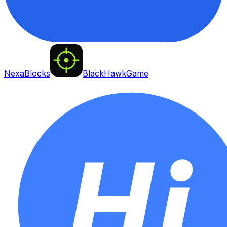
NexaBlocks
BlackHawkGame