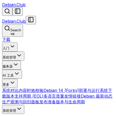
Debian.Club
Debian.Club
Search
⌘
K
下载
入门
系统管理
服务器
AI 工具
更多
系统对比
内容时效校验
Debian 14 (Forky)
部署与运行
系统下
载
版本支持周期 (EOL)
多语言质量
友情链接
Debian 最新动态
生产观测与回归面板
发布准备
版本与生命周期
系统管理