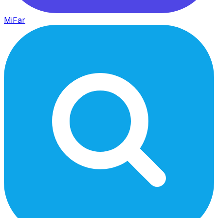
MiFar