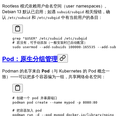
Rootless 模式依赖用户命名空间（user namespaces）。
Debian 13 默认已启用；如遇
相关报错，确
subuid/subgid
认
和
中有当前用户的条目：
/etc/subuid
/etc/subgid
grep
 "
$USER
"
 /etc/subuid
 /etc/subgid
# 若没有，可手动添加（一般安装时已自动配置）
sudo
 usermod
 --add-subuids
 100000-165535
 --add-sub
Pod：原生分组管理
Podman 的名字来自
Pod
（与 Kubernetes 的 Pod 概念一
致）——可以把多个容器编为一组，共享网络命名空间：
# 创建一个 pod 并暴露端口
podman
 pod
 create
 --name
 mypod
 -p
 8080:80
# 把容器加入 pod
podman
 run
 -d
 --pod
 mypod
 docker.io/library/nginx