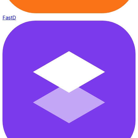
FastD